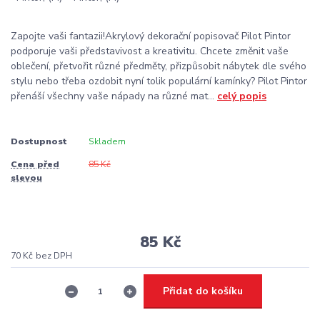
Zapojte vaši fantazii!Akrylový dekorační popisovač Pilot Pintor
podporuje vaši představivost a kreativitu. Chcete změnit vaše
oblečení, přetvořit různé předměty, přizpůsobit nábytek dle svého
stylu nebo třeba ozdobit nyní tolik populární kamínky? Pilot Pintor
přenáší všechny vaše nápady na různé mat...
celý popis
Dostupnost
Skladem
Cena před
85 Kč
slevou
85 Kč
70 Kč
bez DPH
Přidat do košíku