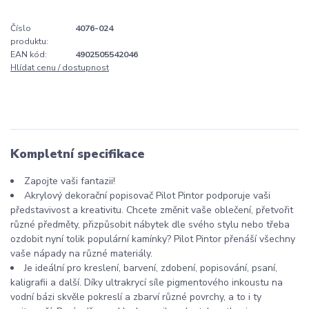
Číslo
4076-024
produktu:
EAN kód:
4902505542046
Hlídat cenu / dostupnost
Kompletní specifikace
Zapojte vaši fantazii!
Akrylový dekorační popisovač Pilot Pintor podporuje vaši
představivost a kreativitu. Chcete změnit vaše oblečení, přetvořit
různé předměty, přizpůsobit nábytek dle svého stylu nebo třeba
ozdobit nyní tolik populární kamínky? Pilot Pintor přenáší všechny
vaše nápady na různé materiály.
Je ideální pro kreslení, barvení, zdobení, popisování, psaní,
kaligrafii a další. Díky ultrakrycí síle pigmentového inkoustu na
vodní bázi skvěle pokreslí a zbarví různé povrchy, a to i ty