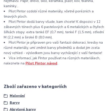
nejtmavší. Papír, dřevo, sklo, keramika, plast, kov, tkanina,
kamínky...
Pilot Pintor ozdobí různé materiály, včetně porézních a
tmavých ploch.
Pilot Pintor dodá barvy všude, kam chcete! K dispozici v 12
zábavných tónech plus 6 pastelových a 6 metalických a čtyřech
šířkách stopy: extra tenké EF (0,7 mm), tenké F (1,5 mm), střední
M (2,2 mm) a široké B (8,0 mm).
Pilot Pintor je připraven pro vaši fantazii dekoraci, kresby na
různé materiály, umí změnit barvy předmětů a dodat jim zcela
nový vzhled - výsledkem jsou barvy vycházející z vaší fantazie!
Více informací, jak Pintor používat na různých materiálech,
naleznete na
Pilot Pintor návod
.
Zboží zařazeno v kategoriích
Malování
Barvy
Akrylové barvy