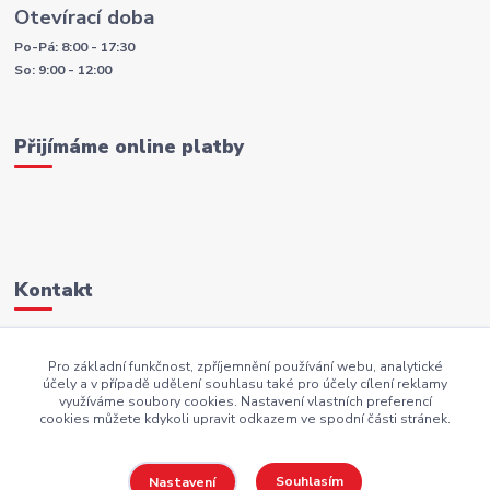
Otevírací doba
Po-Pá: 8:00 - 17:30
So: 9:00 - 12:00
Přijímáme online platby
Kontakt
+420 605 883 949
Pro základní funkčnost, zpříjemnění používání webu, analytické
účely a v případě udělení souhlasu také pro účely cílení reklamy
AKI.BS@seznam.cz
využíváme soubory cookies. Nastavení vlastních preferencí
cookies můžete kdykoli upravit odkazem ve spodní části stránek.
Souhlasím
Nastavení