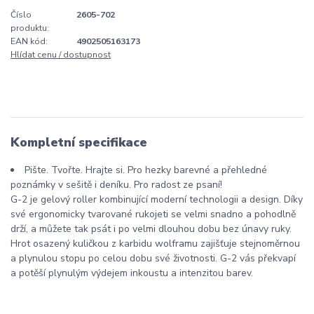
Číslo
2605-702
produktu:
EAN kód:
4902505163173
Hlídat cenu / dostupnost
Kompletní specifikace
Pište. Tvořte. Hrajte si. Pro hezky barevné a přehledné
poznámky v sešitě i deníku. Pro radost ze psaní!
G-2 je gelový roller kombinující moderní technologii a design. Díky
své ergonomicky tvarované rukojeti se velmi snadno a pohodlně
drží, a můžete tak psát i po velmi dlouhou dobu bez únavy ruky.
Hrot osazený kuličkou z karbidu wolframu zajišťuje stejnoměrnou
a plynulou stopu po celou dobu své životnosti. G-2 vás překvapí
a potěší plynulým výdejem inkoustu a intenzitou barev.