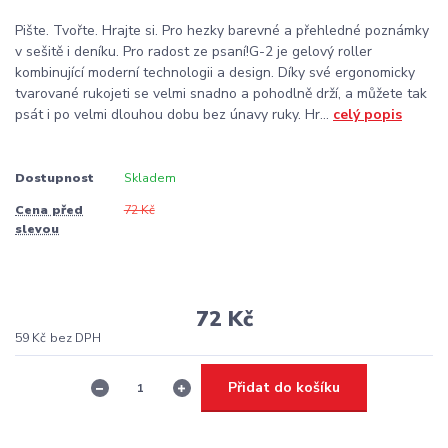
Pište. Tvořte. Hrajte si. Pro hezky barevné a přehledné poznámky
v sešitě i deníku. Pro radost ze psaní!G-2 je gelový roller
kombinující moderní technologii a design. Díky své ergonomicky
tvarované rukojeti se velmi snadno a pohodlně drží, a můžete tak
psát i po velmi dlouhou dobu bez únavy ruky. Hr...
celý popis
Dostupnost
Skladem
Cena před
72 Kč
slevou
72 Kč
59 Kč
bez DPH
Přidat do košíku