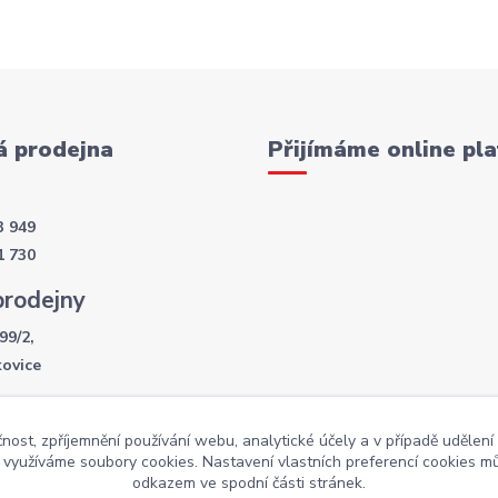
 prodejna
Přijímáme online pla
3 949
1 730
prodejny
99/2,
kovice
í doba
čnost, zpříjemnění používání webu, analytické účely a v případě udělení
- 17:30
y využíváme soubory cookies. Nastavení vlastních preferencí cookies mů
:00
odkazem ve spodní části stránek.