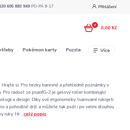
420 605 883 949
PO-PÁ 8-17
Přihlášení
0
0,00 Kč
otřeby
Pokémon karty
Puzzle
Více
. Hrajte si. Pro hezky barevné a přehledné poznámky v
u. Pro radost ze psaní!G-2 je gelový roller kombinující
ologii a design. Díky své ergonomicky tvarované rukojeti
no a pohodlně drží, a můžete tak psát i po velmi dlouhou
 ruky. Hr...
celý popis