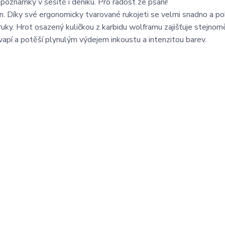
 poznámky v sešitě i deníku. Pro radost ze psaní!
ign. Díky své ergonomicky tvarované rukojeti se velmi snadno a p
ruky. Hrot osazený kuličkou z karbidu wolframu zajišťuje stejnom
apí a potěší plynulým výdejem inkoustu a intenzitou barev.