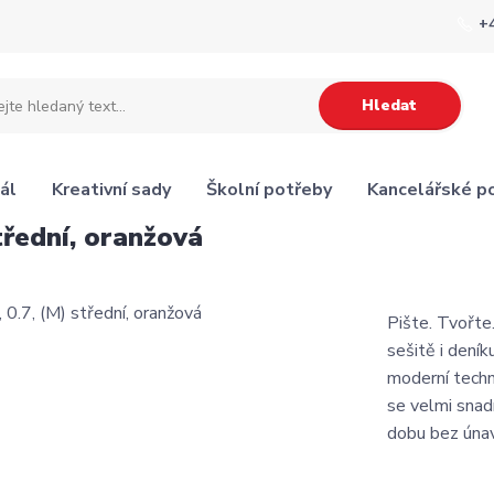
+
Hledat
ál
Kreativní sady
Školní potřeby
Kancelářské p
střední, oranžová
Pište. Tvořte
sešitě i deník
moderní techn
se velmi snad
dobu bez únavy