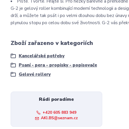
Pište. Tvořte. Hrajte si. Pro hezky barevné a přehledné
G-2 je gelový roller kombinující moderní technologii a des
drží, a můžete tak psát i po velmi dlouhou dobu bez únavy 
plynulou stopu po celou dobu své životnosti. G-2 vás překv
Zboží zařazeno v kategoriích
Kancelářské potřeby
Psaní - pera - propisky - popisovače
Gelové rollery
Rádi poradíme
+420 605 883 949
AKI.BS@seznam.cz