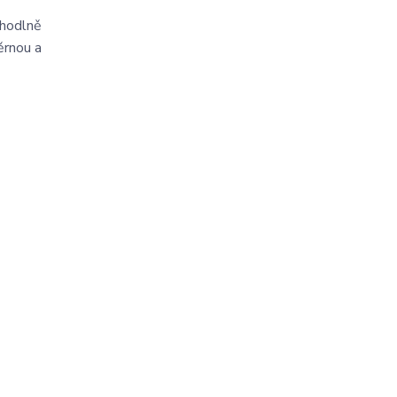
ohodlně
ěrnou a