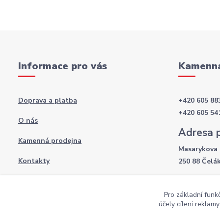
Informace pro vás
Kamenná
Doprava a platba
+420 605 88
+420 605 54
O nás
Adresa 
Kamenná prodejna
Masarykova 
Kontakty
250 88 Čelá
Otevírac
Obchodní podmínky
Pro základní funk
Po-Pá: 8:00 
Podmínky ochrany osobních údajů
účely cílení reklam
So: 9:00 - 12