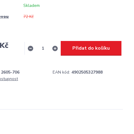
Skladem
evou
72 Kč
 Kč
Přidat do košíku
H
2605-706
EAN kód:
4902505327988
dostupnost