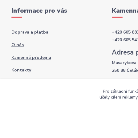
Informace pro vás
Kamenná
Doprava a platba
+420 605 88
+420 605 54
O nás
Adresa 
Kamenná prodejna
Masarykova 
Kontakty
250 88 Čelá
Otevírac
Obchodní podmínky
Pro základní funk
Po-Pá: 8:00 
Podmínky ochrany osobních údajů
účely cílení reklam
So: 9:00 - 12