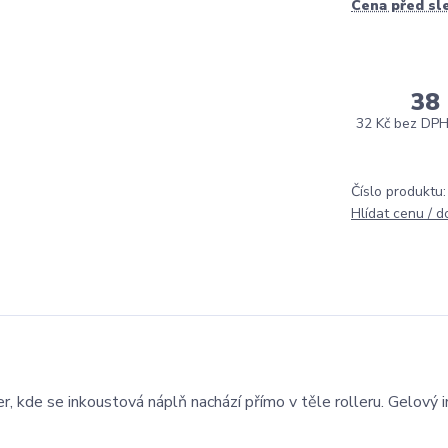
Cena před sl
38
32 Kč
bez DP
Číslo produktu:
Hlídat cenu / 
, kde se inkoustová náplň nachází přímo v těle rolleru. Gelový 