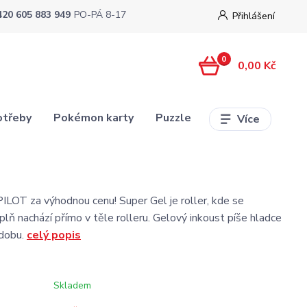
420 605 883 949
PO-PÁ 8-17
Přihlášení
0
0,00 Kč
otřeby
Pokémon karty
Puzzle
Více
ILOT za výhodnou cenu! Super Gel je roller, kde se
plň nachází přímo v těle rolleru. Gelový inkoust píše hladce
 dobu.
celý popis
Skladem