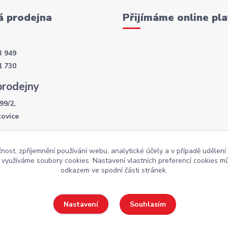
 prodejna
Přijímáme online pla
3 949
1 730
prodejny
99/2,
kovice
í doba
čnost, zpříjemnění používání webu, analytické účely a v případě udělení
- 17:30
y využíváme soubory cookies. Nastavení vlastních preferencí cookies mů
:00
odkazem ve spodní části stránek.
Souhlasím
Nastavení