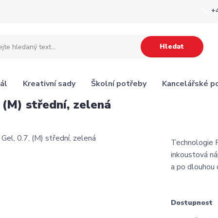
+
Hledat
ál
Kreativní sady
Školní potřeby
Kancelářské p
 (M) střední, zelená
Technologie P
inkoustová ná
a po dlouhou
Dostupnost