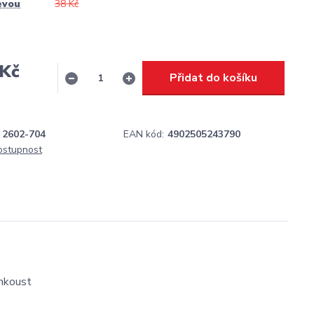
evou
38 Kč
 Kč
Přidat do košíku
H
2602-704
EAN kód:
4902505243790
dostupnost
inkoust