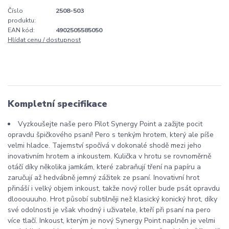
Číslo
2508-503
produktu:
EAN kód:
4902505585050
Hlídat cenu / dostupnost
Kompletní specifikace
Vyzkoušejte naše pero Pilot Synergy Point a zažijte pocit
opravdu špičkového psaní! Pero s tenkým hrotem, který ale píše
velmi hladce. Tajemství spočívá v dokonalé shodě mezi jeho
inovativním hrotem a inkoustem. Kulička v hrotu se rovnoměrně
otáčí díky několika jamkám, které zabraňují tření na papíru a
zaručují až hedvábně jemný zážitek ze psaní. Inovativní hrot
přináší i velký objem inkoust, takže nový roller bude psát opravdu
dlooouuuho. Hrot působí subtilněji než klasický konický hrot, díky
své odolnosti je však vhodný i uživatele, kteří při psaní na pero
více tlačí. Inkoust, kterým je nový Synergy Point naplněn je velmi