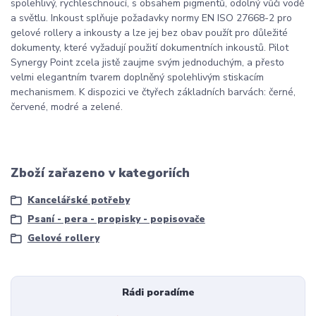
spolehlivý, rychleschnoucí, s obsahem pigmentů, odolný vůči vodě
a světlu. Inkoust splňuje požadavky normy EN ISO 27668-2 pro
gelové rollery a inkousty a lze jej bez obav použít pro důležité
dokumenty, které vyžadují použití dokumentních inkoustů. Pilot
Synergy Point zcela jistě zaujme svým jednoduchým, a přesto
velmi elegantním tvarem doplněný spolehlivým stiskacím
mechanismem. K dispozici ve čtyřech základních barvách: černé,
červené, modré a zelené.
Zboží zařazeno v kategoriích
Kancelářské potřeby
Psaní - pera - propisky - popisovače
Gelové rollery
Rádi poradíme