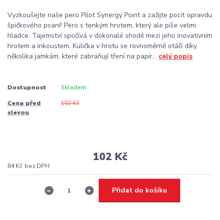
Vyzkoušejte naše pero Pilot Synergy Point a zažijte pocit opravdu
špičkového psaní! Pero s tenkým hrotem, který ale píše velmi
hladce. Tajemství spočívá v dokonalé shodě mezi jeho inovativním
hrotem a inkoustem. Kulička v hrotu se rovnoměrně otáčí díky
několika jamkám, které zabraňují tření na papír...
celý popis
Dostupnost
Skladem
Cena před
102 Kč
slevou
102 Kč
84 Kč
bez DPH
Přidat do košíku