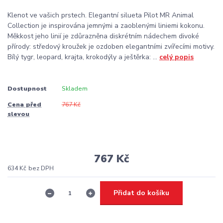
Klenot ve vašich prstech. Elegantní silueta Pilot MR Animal
Collection je inspirována jemnými a zaoblenými liniemi kokonu.
Měkkost jeho linií je zdůrazněna diskrétním nádechem divoké
přírody: středový kroužek je ozdoben elegantními zvířecími motivy.
Bílý tygr, leopard, krajta, krokodýly a ještěrka: ...
celý popis
Dostupnost
Skladem
Cena před
767 Kč
slevou
767 Kč
634 Kč
bez DPH
Přidat do košíku