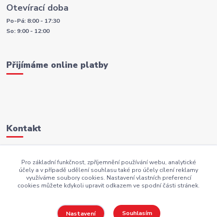
Otevírací doba
Po-Pá: 8:00 - 17:30
So: 9:00 - 12:00
Přijímáme online platby
Kontakt
+420 605 883 949
Pro základní funkčnost, zpříjemnění používání webu, analytické
účely a v případě udělení souhlasu také pro účely cílení reklamy
AKI.BS@seznam.cz
využíváme soubory cookies. Nastavení vlastních preferencí
cookies můžete kdykoli upravit odkazem ve spodní části stránek.
Souhlasím
Nastavení