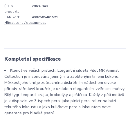
Číslo
2063-049
produktu:
EAN kód:
4902505461521
Hlídat cenu / dostupnost
Kompletní specifikace
Klenot ve vašich prstech. Elegantní silueta Pilot MR Animal
Collection je inspirována jemnými a zaoblenými liniemi kokonu.
Měkkost jeho linií je zdůrazněna diskrétním nádechem divoké
přírody: středový kroužek je ozdoben elegantními zvířecími motivy.
Bílý tygr, leopard, krajta, krokodýly a ještěrka: Každý z pěti motivů
je k dispozici ve 3 typech pera: jako plnicí pero, roller na bázi
tekutého inkoustu a jako kuličkové pero s inkoustem nové
generace pro hladké psaní.