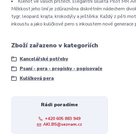
Klenot ve vašich prstech. Elegantní silueta Pilot MR An
Měkkost jeho linií je zdůrazněna diskrétním nádechem divok
tygr, leopard, krajta, krokodýly a ještěrka: Každý z pěti moti
inkoustu a jako kuličkové pero s inkoustem nové generace p
Zboží zařazeno v kategoriích
Kancelářské potřeby
Psaní - pera - propisky - popisovače
Kuličková pera
Rádi poradíme
+420 605 883 949
AKI.BS@seznam.cz