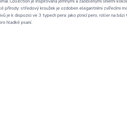
imal Collection je inspirována jemnými a zaoblenými liniemi koko
é přírody: středový kroužek je ozdoben elegantními zvířecími mot
vů je k dispozici ve 3 typech pera: jako plnicí pero, roller na báz
ro hladké psaní.