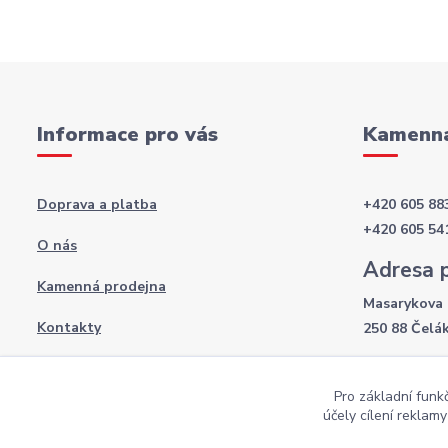
Informace pro vás
Kamenná
Doprava a platba
+420 605 88
+420 605 54
O nás
Adresa 
Kamenná prodejna
Masarykova 
Kontakty
250 88 Čelá
Otevírac
Obchodní podmínky
Pro základní funk
Po-Pá: 8:00 
Podmínky ochrany osobních údajů
účely cílení reklam
So: 9:00 - 12