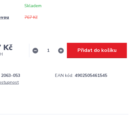
Skladem
evou
767 Kč
7 Kč
Přidat do košíku
PH
2063-053
EAN kód:
4902505461545
dostupnost