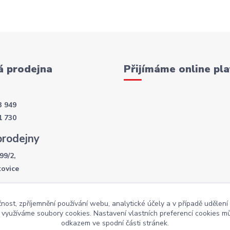
 prodejna
Přijímáme online pla
3 949
1 730
prodejny
99/2,
kovice
í doba
čnost, zpříjemnění používání webu, analytické účely a v případě udělení
- 17:30
y využíváme soubory cookies. Nastavení vlastních preferencí cookies mů
:00
odkazem ve spodní části stránek.