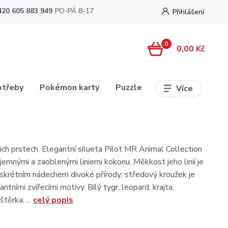
420 605 883 949
PO-PÁ 8-17
Přihlášení
0
0,00 Kč
otřeby
Pokémon karty
Puzzle
Více
ich prstech. Elegantní silueta Pilot MR Animal Collection
 jemnými a zaoblenými liniemi kokonu. Měkkost jeho linií je
skrétním nádechem divoké přírody: středový kroužek je
tními zvířecími motivy. Bílý tygr, leopard, krajta,
štěrka: ...
celý popis