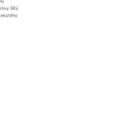
nu.
ivy. Bílý
i tekutého