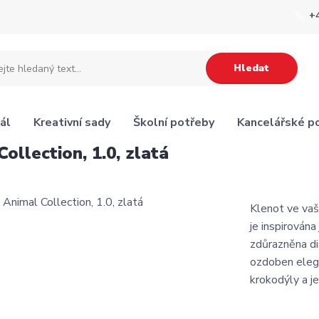
+
Hledat
ál
Kreativní sady
Školní potřeby
Kancelářské p
ollection, 1.0, zlatá
Klenot ve vaš
je inspirována
zdůrazněna di
ozdoben elegan
krokodýly a je