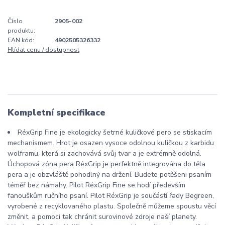
Číslo
2905-002
produktu:
EAN kód:
4902505326332
Hlídat cenu / dostupnost
Kompletní specifikace
RéxGrip Fine je ekologicky šetrné kuličkové pero se stiskacím
mechanismem. Hrot je osazen vysoce odolnou kuličkou z karbidu
wolframu, která si zachovává svůj tvar a je extrémně odolná.
Úchopová zóna pera RéxGrip je perfektně integrována do těla
pera a je obzvláště pohodlný na držení. Budete potěšeni psaním
téměř bez námahy. Pilot RéxGrip Fine se hodí především
fanouškům ručního psaní. Pilot RéxGrip je součástí řady Begreen,
vyrobené z recyklovaného plastu. Společně můžeme spoustu věcí
změnit, a pomoci tak chránit surovinové zdroje naší planety.