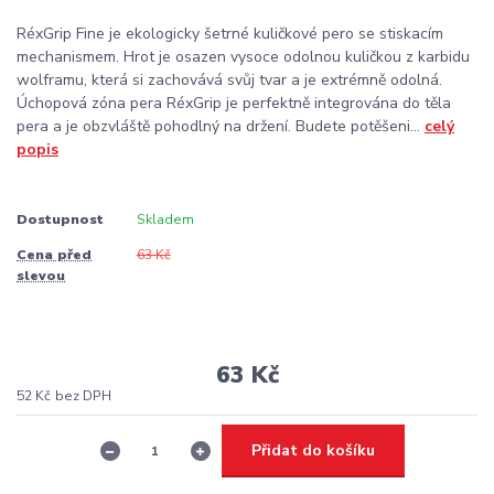
RéxGrip Fine je ekologicky šetrné kuličkové pero se stiskacím
mechanismem. Hrot je osazen vysoce odolnou kuličkou z karbidu
wolframu, která si zachovává svůj tvar a je extrémně odolná.
Úchopová zóna pera RéxGrip je perfektně integrována do těla
pera a je obzvláště pohodlný na držení. Budete potěšeni...
celý
popis
Dostupnost
Skladem
Cena před
63 Kč
slevou
63 Kč
52 Kč
bez DPH
Přidat do košíku