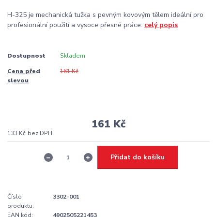
H-325 je mechanická tužka s pevným kovovým tělem ideální pro
profesionální použití a vysoce přesné práce.
celý popis
Dostupnost
Skladem
Cena před
161 Kč
slevou
161 Kč
133 Kč
bez DPH
Přidat do košíku
Číslo
3302-001
produktu:
EAN kód:
4902505221453