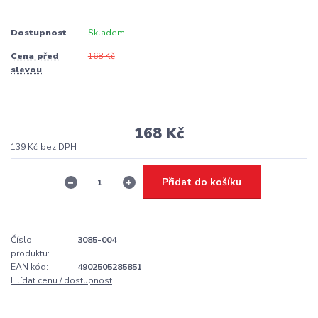
Dostupnost
Skladem
Cena před
168 Kč
slevou
168 Kč
139 Kč
bez DPH
Přidat do košíku
Číslo
3085-004
produktu:
EAN kód:
4902505285851
Hlídat cenu / dostupnost