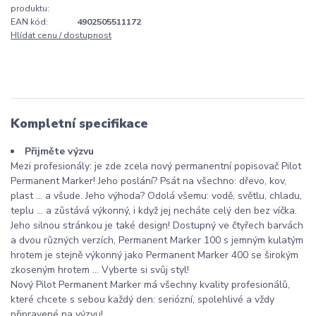
produktu:
EAN kód:
4902505511172
Hlídat cenu / dostupnost
Kompletní specifikace
Přijměte výzvu
Mezi profesionály: je zde zcela nový permanentní popisovač Pilot
Permanent Marker! Jeho poslání? Psát na všechno: dřevo, kov,
plast ... a všude. Jeho výhoda? Odolá všemu: vodě, světlu, chladu,
teplu ... a zůstává výkonný, i když jej necháte celý den bez víčka.
Jeho silnou stránkou je také design! Dostupný ve čtyřech barvách
a dvou různých verzích, Permanent Marker 100 s jemným kulatým
hrotem je stejně výkonný jako Permanent Marker 400 se širokým
zkoseným hrotem ... Vyberte si svůj styl!
Nový Pilot Permanent Marker má všechny kvality profesionálů,
které chcete s sebou každý den: seriózní, spolehlivé a vždy
připravené na výzvu!