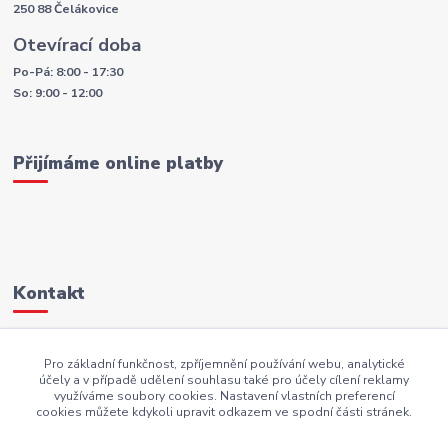
250 88 Čelákovice
Otevírací doba
Po-Pá: 8:00 - 17:30
So: 9:00 - 12:00
Přijímáme online platby
Kontakt
+420 605 883 949
Pro základní funkčnost, zpříjemnění používání webu, analytické
účely a v případě udělení souhlasu také pro účely cílení reklamy
AKI.BS@seznam.cz
využíváme soubory cookies. Nastavení vlastních preferencí
cookies můžete kdykoli upravit odkazem ve spodní části stránek.