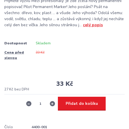
Přijměte výzvu Mezi profesionály: je zde zcela nový permanentní
popisovač Pilot Permanent Marker! Jeho poslání? Psát na
všechno: dřevo, kov, plast ... a všude. Jeho výhoda? Odolá všemu:
vodě, světlu, chladu, teplu ... a zůstává výkonný, i když jej necháte
celý den bez víčka. Jeho silnou stránkou j...
celý popis
Dostupnost
Skladem
Cena před
33 Kč
slevou
33 Kč
27 Kč
bez DPH
Přidat do košíku
Číslo
4400-001