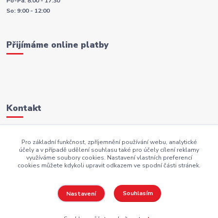
Po-Pá: 8:00 - 17:30
So: 9:00 - 12:00
Přijímáme online platby
Kontakt
+420 605 883 949
Pro základní funkčnost, zpříjemnění používání webu, analytické
účely a v případě udělení souhlasu také pro účely cílení reklamy
AKI.BS@seznam.cz
využíváme soubory cookies. Nastavení vlastních preferencí
cookies můžete kdykoli upravit odkazem ve spodní části stránek.
Souhlasím
Nastavení
Copyright AKI-DEKORACE s.r.o Všechna práva vyhrazena |
PekneWeby