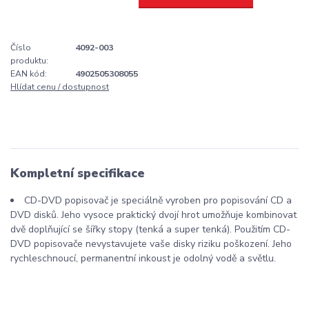
Číslo
4092-003
produktu:
EAN kód:
4902505308055
Hlídat cenu / dostupnost
Kompletní specifikace
CD-DVD popisovač je speciálně vyroben pro popisování CD a
DVD disků. Jeho vysoce praktický dvojí hrot umožňuje kombinovat
dvě doplňující se šířky stopy (tenká a super tenká). Použitím CD-
DVD popisovače nevystavujete vaše disky riziku poškození. Jeho
rychleschnoucí, permanentní inkoust je odolný vodě a světlu.