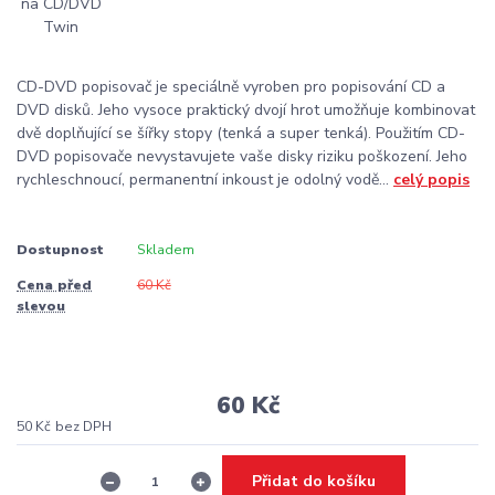
CD-DVD popisovač je speciálně vyroben pro popisování CD a
DVD disků. Jeho vysoce praktický dvojí hrot umožňuje kombinovat
dvě doplňující se šířky stopy (tenká a super tenká). Použitím CD-
DVD popisovače nevystavujete vaše disky riziku poškození. Jeho
rychleschnoucí, permanentní inkoust je odolný vodě...
celý popis
Dostupnost
Skladem
Cena před
60 Kč
slevou
60 Kč
50 Kč
bez DPH
Přidat do košíku