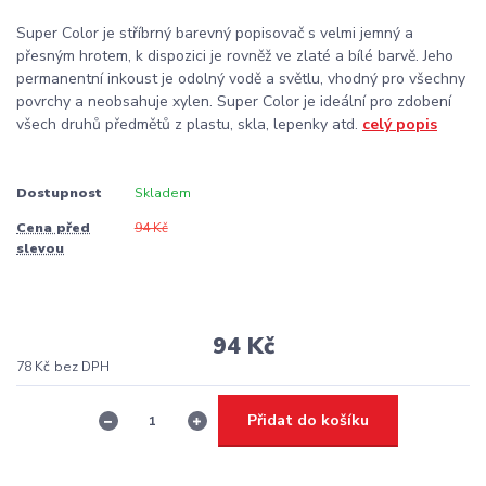
Super Color je stříbrný barevný popisovač s velmi jemný a
přesným hrotem, k dispozici je rovněž ve zlaté a bílé barvě. Jeho
permanentní inkoust je odolný vodě a světlu, vhodný pro všechny
povrchy a neobsahuje xylen. Super Color je ideální pro zdobení
všech druhů předmětů z plastu, skla, lepenky atd.
celý popis
Dostupnost
Skladem
Cena před
94 Kč
slevou
94 Kč
78 Kč
bez DPH
Přidat do košíku