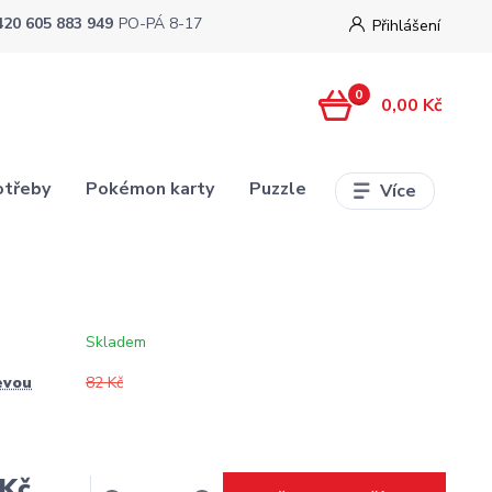
420 605 883 949
PO-PÁ 8-17
Přihlášení
0
0,00 Kč
otřeby
Pokémon karty
Puzzle
Více
Skladem
evou
82 Kč
 Kč