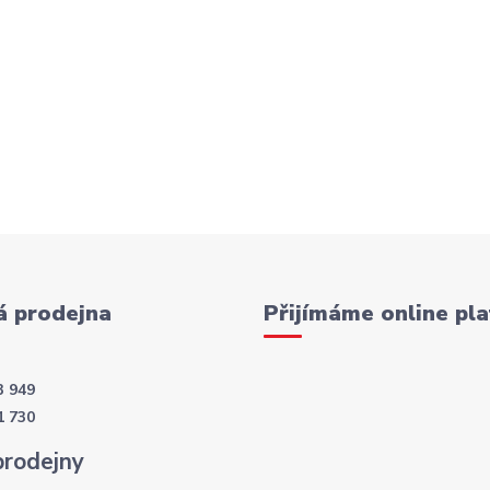
 prodejna
Přijímáme online pla
3 949
1 730
prodejny