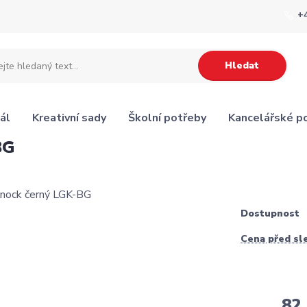
+
Hledat
ál
Kreativní sady
Školní potřeby
Kancelářské p
BG
Dostupnost
Cena před sl
82