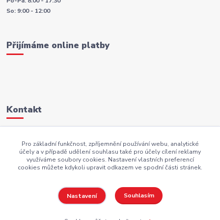
Po-Pá: 8:00 - 17:30
So: 9:00 - 12:00
Přijímáme online platby
Kontakt
+420 605 883 949
Pro základní funkčnost, zpříjemnění používání webu, analytické
účely a v případě udělení souhlasu také pro účely cílení reklamy
AKI.BS@seznam.cz
využíváme soubory cookies. Nastavení vlastních preferencí
cookies můžete kdykoli upravit odkazem ve spodní části stránek.
Souhlasím
Nastavení
Copyright AKI-DEKORACE s.r.o Všechna práva vyhrazena |
PekneWeby