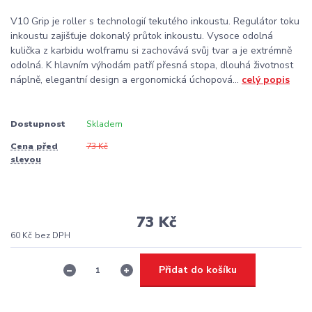
V10 Grip je roller s technologií tekutého inkoustu. Regulátor toku
inkoustu zajišťuje dokonalý průtok inkoustu. Vysoce odolná
kulička z karbidu wolframu si zachovává svůj tvar a je extrémně
odolná. K hlavním výhodám patří přesná stopa, dlouhá životnost
náplně, elegantní design a ergonomická úchopová...
celý popis
Dostupnost
Skladem
Cena před
73 Kč
slevou
73 Kč
60 Kč
bez DPH
Přidat do košíku