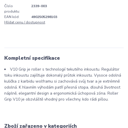
Číslo
2339-003
produktu:
EAN kód:
4902505298103
Hlídat cenu / dostupnost
Kompletní specifikace
V10 Grip je roller s technologií tekutého inkoustu. Regulátor
toku inkoustu zajišťuje dokonalý průtok inkoustu. Vysoce odolná
kulička z karbidu wolframu si zachovává svůj tvar a je extrémně
odolná. K hlavním výhodám patří přesná stopa, dlouhá životnost
náplně, elegantní design a ergonomická úchopová zóna. Roller
Grip V10 je obzvláště vhodný pro všechny, kdo rádi píšou.
Zboží zařazeno v kategoriích