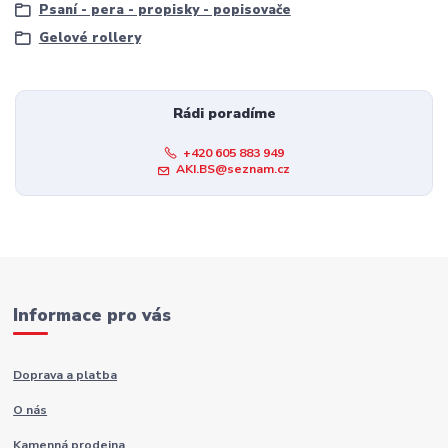
Psaní - pera - propisky - popisovače
Gelové rollery
Rádi poradíme
+420 605 883 949
AKI.BS@seznam.cz
Informace pro vás
Doprava a platba
O nás
Kamenná prodejna