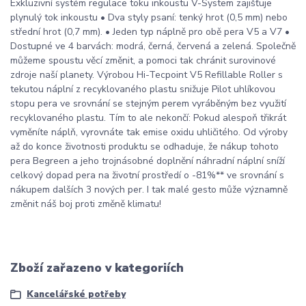
Exkluzivní systém regulace toku inkoustu V-System zajišťuje
plynulý tok inkoustu • Dva styly psaní: tenký hrot (0,5 mm) nebo
střední hrot (0,7 mm). • Jeden typ náplně pro obě pera V5 a V7 •
Dostupné ve 4 barvách: modrá, černá, červená a zelená. Společně
můžeme spoustu věcí změnit, a pomoci tak chránit surovinové
zdroje naší planety. Výrobou Hi-Tecpoint V5 Refillable Roller s
tekutou náplní z recyklovaného plastu snižuje Pilot uhlíkovou
stopu pera ve srovnání se stejným perem vyráběným bez využití
recyklovaného plastu. Tím to ale nekončí: Pokud alespoň třikrát
vyměníte náplň, vyrovnáte tak emise oxidu uhličitého. Od výroby
až do konce životnosti produktu se odhaduje, že nákup tohoto
pera Begreen a jeho trojnásobné doplnění náhradní náplní sníží
celkový dopad pera na životní prostředí o -81%** ve srovnání s
nákupem dalších 3 nových per. I tak malé gesto může významně
změnit náš boj proti změně klimatu!
Zboží zařazeno v kategoriích
Kancelářské potřeby