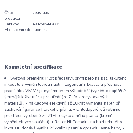
Číslo
2903-003
produktu:
EAN kód:
4902505442803
Hlídat cenu / dostupnost
Kompletní specifikace
Světová premiéra: Pilot představil první pero na bázi tekutého
inkoustu s vyměnitelnou náplní. Legendární kvalita a přesnost
psaní Pilot V5/ V7 je nyní mnohem výhodnější (vyměňte náplň!) A
šetrnější k životnímu prostředí (ze 71% z recyklovaných
materiálů). • nákladově efektivní; až 10krát vyměníte náplň při
zachování garance hladkého písma. • Ohleduplné k životnímu
prostředí: vyrobené ze 71% recyklovaného plastu (kromě
vyměnitelných součástí). • Roller Hi-Tecpoint na bázi tekutého
inkoustu dodává vynikající kvalitu psaní a opravdu jasné barvy •