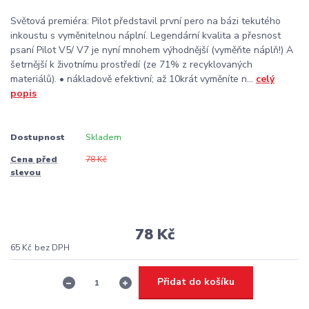
Světová premiéra: Pilot představil první pero na bázi tekutého
inkoustu s vyměnitelnou náplní. Legendární kvalita a přesnost
psaní Pilot V5/ V7 je nyní mnohem výhodnější (vyměňte náplň!) A
šetrnější k životnímu prostředí (ze 71% z recyklovaných
materiálů). • nákladově efektivní; až 10krát vyměníte n...
celý
popis
Dostupnost
Skladem
Cena před
78 Kč
slevou
78 Kč
65 Kč
bez DPH
Přidat do košíku