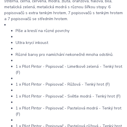
stříbrná, černá, červená, modrá, žlutá, oranžová, fialová, bílá,
metalická zelená, metalická modrá s různou šířkou stopy: 6
popisovačů s extra tenkým hrotem, 7 popisovačů s tenkým hrotem
a 7 popisovačů se středním hrotem.
Píše a kreslí na různé povrchy
Ultra krycí inkoust
Různé barvy pro namíchání nekonečně mnoha odstínů.
1 x Pilot Pintor - Popisovač - Limetkově zelená - Tenký hrot
(F)
1 x Pilot Pintor - Popisovač - Růžová - Tenký hrot (F)
1 x Pilot Pintor - Popisovač - Světle modrá - Tenký hrot (F)
1 x Pilot Pintor - Popisovač - Pastelová modrá - Tenký hrot
(F)
1 x Pilot Pintor - Popisovač - Pastelová růžová - Tenký hrot