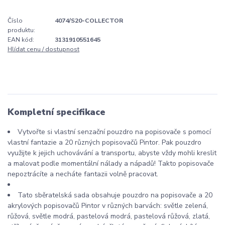
Číslo
4074/S20-COLLECTOR
produktu:
EAN kód:
3131910551645
Hlídat cenu / dostupnost
Kompletní specifikace
Vytvořte si vlastní senzační pouzdro na popisovače s pomocí
vlastní fantazie a 20 různých popisovačů Pintor. Pak pouzdro
využijte k jejich uchovávání a transportu, abyste vždy mohli kreslit
a malovat podle momentální nálady a nápadů! Takto popisovače
nepoztrácíte a necháte fantazii volně pracovat.
Tato sběratelská sada obsahuje pouzdro na popisovače a 20
akrylových popisovačů Pintor v různých barvách: světle zelená,
růžová, světle modrá, pastelová modrá, pastelová růžová, zlatá,