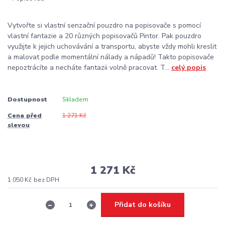
Vytvořte si vlastní senzační pouzdro na popisovače s pomocí
vlastní fantazie a 20 různých popisovačů Pintor. Pak pouzdro
využijte k jejich uchovávání a transportu, abyste vždy mohli kreslit
a malovat podle momentální nálady a nápadů! Takto popisovače
nepoztrácíte a necháte fantazii volně pracovat. T...
celý popis
Dostupnost
Skladem
Cena před
1 271 Kč
slevou
1 271 Kč
1 050 Kč
bez DPH
Přidat do košíku