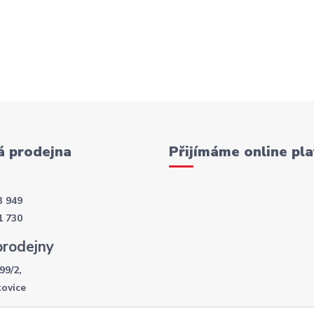
 prodejna
Přijímáme online pla
3 949
1 730
prodejny
99/2,
kovice