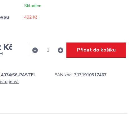
Skladem
evou
492 Kč
2 Kč
Přidat do košíku
PH
4074/S6-PASTEL
EAN kód:
3131910517467
dostupnost