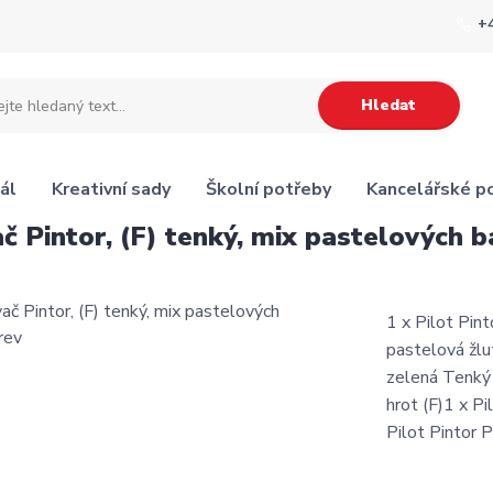
+
Hledat
ál
Kreativní sady
Školní potřeby
Kancelářské p
č Pintor, (F) tenký, mix pastelových b
1 x Pilot Pin
pastelová žlu
zelená Tenký 
hrot (F)1 x P
Pilot Pintor P