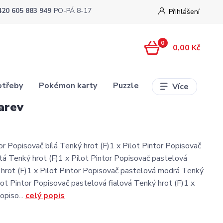
420 605 883 949
PO-PÁ 8-17
Přihlášení
0
0,00 Kč
otřeby
Pokémon karty
Puzzle
Více
arev
tor Popisovač bílá Tenký hrot (F)1 x Pilot Pintor Popisovač
tá Tenký hrot (F)1 x Pilot Pintor Popisovač pastelová
hrot (F)1 x Pilot Pintor Popisovač pastelová modrá Tenký
ilot Pintor Popisovač pastelová fialová Tenký hrot (F)1 x
opiso...
celý popis