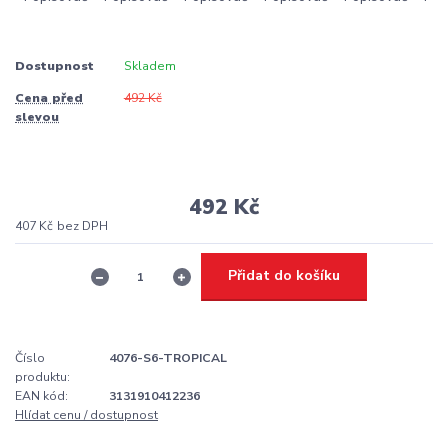
Dostupnost
Skladem
Cena před
492 Kč
slevou
492 Kč
407 Kč
bez DPH
Přidat do košíku
Číslo
4076-S6-TROPICAL
produktu:
EAN kód:
3131910412236
Hlídat cenu / dostupnost