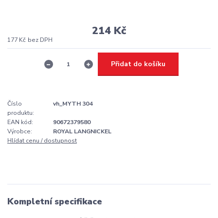
214 Kč
177 Kč
bez DPH
Přidat do košíku
Číslo
vh_MYTH 304
produktu:
EAN kód:
90672379580
Výrobce:
ROYAL LANGNICKEL
Hlídat cenu / dostupnost
Kompletní specifikace