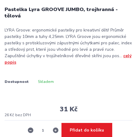
Pastelka Lyra GROOVE JUMBO, trojhranná -
tělová
LYRA Groove: ergonomické pastelky pro kreativní děti! Průměr
pastelky 10mm a tuhy 4,25mm. LYRA Groove jsou ergonomické
pastelky s protiskluzovými zápustnými úchytkami pro palec, index
a středový prst, které jsou vhodné pro levé a pravé ruce.
Zapuštěné úchytky v trojúhelníkové dřevěné skříni jsou pos...
celý
popis
Dostupnost
Skladem
31 Kč
26 Kč
bez DPH
Přidat do košíku