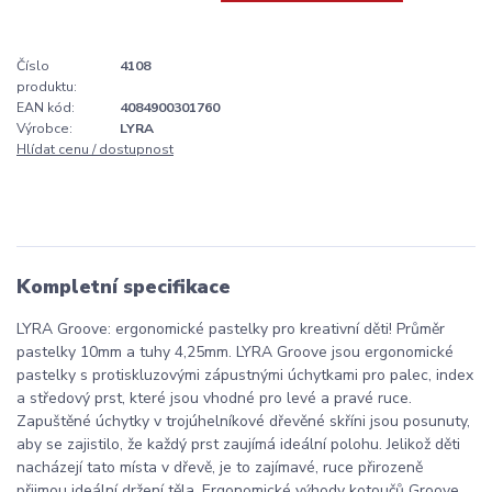
Číslo
4108
produktu:
EAN kód:
4084900301760
Výrobce:
LYRA
Hlídat cenu / dostupnost
Kompletní specifikace
LYRA Groove: ergonomické pastelky pro kreativní děti! Průměr
pastelky 10mm a tuhy 4,25mm. LYRA Groove jsou ergonomické
pastelky s protiskluzovými zápustnými úchytkami pro palec, index
a středový prst, které jsou vhodné pro levé a pravé ruce.
Zapuštěné úchytky v trojúhelníkové dřevěné skříni jsou posunuty,
aby se zajistilo, že každý prst zaujímá ideální polohu. Jelikož děti
nacházejí tato místa v dřevě, je to zajímavé, ruce přirozeně
přijmou ideální držení těla. Ergonomické výhody kotoučů Groove