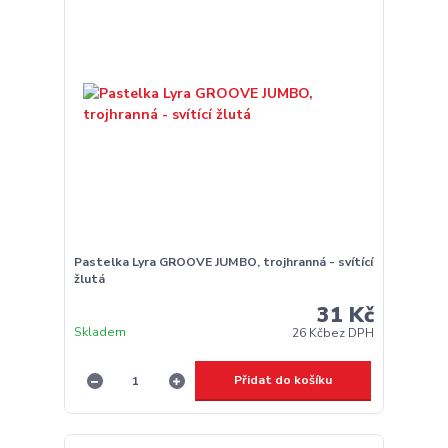
Pastelka Lyra GROOVE JUMBO, trojhranná - svítící
žlutá
31 Kč
Skladem
26 Kč
bez DPH
Přidat do košíku