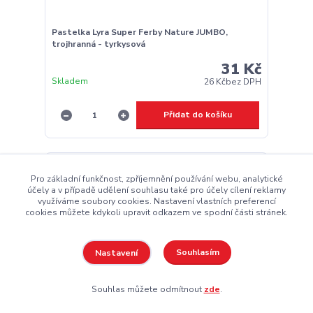
Pastelka Lyra Super Ferby Nature JUMBO,
trojhranná - tyrkysová
31 Kč
Skladem
26 Kč
bez DPH
Přidat do košíku
Pro základní funkčnost, zpříjemnění používání webu, analytické
účely a v případě udělení souhlasu také pro účely cílení reklamy
využíváme soubory cookies. Nastavení vlastních preferencí
cookies můžete kdykoli upravit odkazem ve spodní části stránek.
Souhlasím
Nastavení
Souhlas můžete odmítnout
zde
.