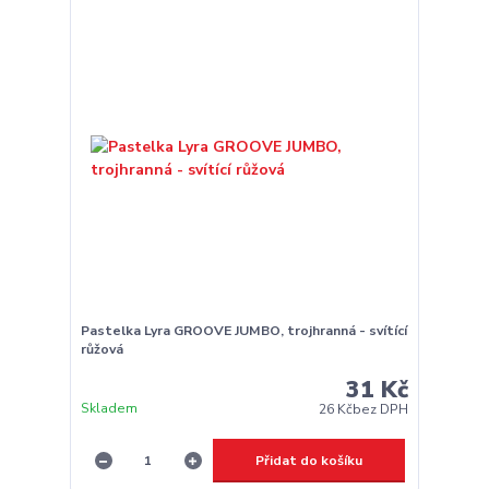
Pastelka Lyra GROOVE JUMBO, trojhranná - svítící
růžová
31 Kč
Skladem
26 Kč
bez DPH
Přidat do košíku