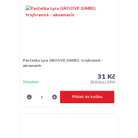
Pastelka Lyra GROOVE JUMBO, trojhranná -
akvamarín
31 Kč
Skladem
26 Kč
bez DPH
Přidat do košíku