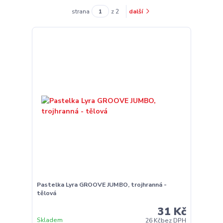
strana
z 2
další
Pastelka Lyra GROOVE JUMBO, trojhranná -
tělová
31 Kč
Skladem
26 Kč
bez DPH