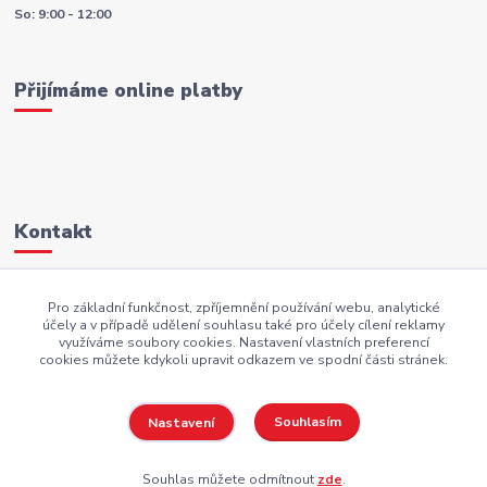
So: 9:00 - 12:00
Přijímáme online platby
Kontakt
+420 605 883 949
Pro základní funkčnost, zpříjemnění používání webu, analytické
účely a v případě udělení souhlasu také pro účely cílení reklamy
AKI.BS@seznam.cz
využíváme soubory cookies. Nastavení vlastních preferencí
cookies můžete kdykoli upravit odkazem ve spodní části stránek.
Souhlasím
Nastavení
Copyright AKI-DEKORACE s.r.o Všechna práva vyhrazena |
PekneWeby
Souhlas můžete odmítnout
zde
.
Vytvořeno na
Eshop-rychle.cz