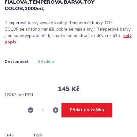
FIALOVÁ,TEMPEROVÁ,BARVA,TOY
COLOR,1000ml,
Temperové barvy vysoké kvality. Temperové barvy TOY
COLOR se snadno nanáší, dobře se mísí a kryjí. Temperové barvy
jsou supervypratelné, tj. snadno se odstraní z oděvu i z těla.
celý
popis
Dostupnost
Skladem
145 Kč
120 Kč
bez DPH
Přidat do košíku
Číslo
1225