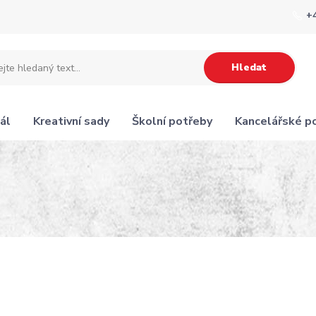
+
Hledat
ál
Kreativní sady
Školní potřeby
Kancelářské p