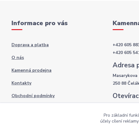
Informace pro vás
Kamenná
Doprava a platba
+420 605 88
+420 605 54
O nás
Adresa 
Kamenná prodejna
Masarykova 
Kontakty
250 88 Čelá
Otevírac
Obchodní podmínky
Po-Pá: 8:00 
Podmínky ochrany osobních údajů
So: 9:00 - 12
Pro základní funk
účely cílení reklam