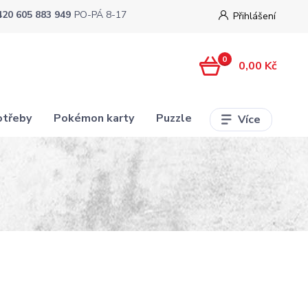
420 605 883 949
PO-PÁ 8-17
Přihlášení
0
0,00 Kč
otřeby
Pokémon karty
Puzzle
Více