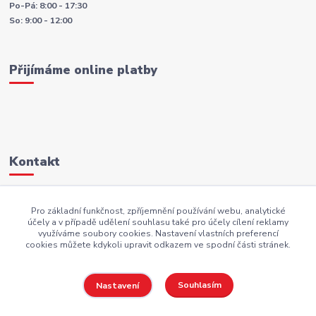
Po-Pá: 8:00 - 17:30
So: 9:00 - 12:00
Přijímáme online platby
Kontakt
+420 605 883 949
Pro základní funkčnost, zpříjemnění používání webu, analytické
účely a v případě udělení souhlasu také pro účely cílení reklamy
AKI.BS@seznam.cz
využíváme soubory cookies. Nastavení vlastních preferencí
cookies můžete kdykoli upravit odkazem ve spodní části stránek.
Souhlasím
Nastavení
Copyright AKI-DEKORACE s.r.o Všechna práva vyhrazena |
PekneWeby