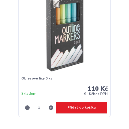
Obrysové fixy 6 ks
110 Kč
Skladem
91 Kč
bez DPH
Přidat do košíku