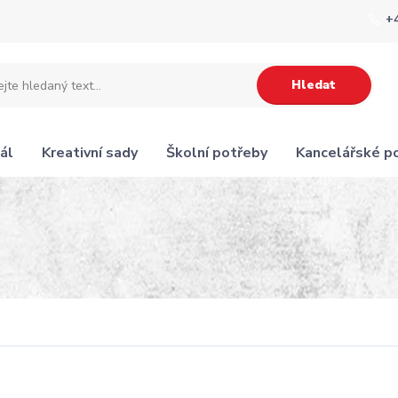
+
Hledat
ál
Kreativní sady
Školní potřeby
Kancelářské p