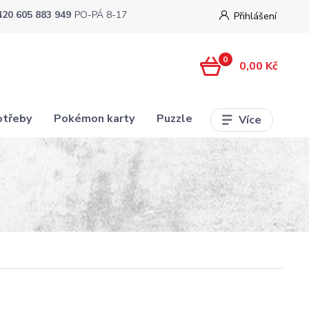
420 605 883 949
PO-PÁ 8-17
Přihlášení
0
0,00 Kč
otřeby
Pokémon karty
Puzzle
Více