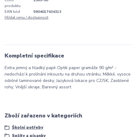
Číslo
2565-00
produktu:
EAN kód:
5904017434313
Hlídat cenu / dostupnost
Kompletní specifikace
Extra jemný a hladký papír Optik paper gramáže 90 g/m² -
nedochází k prolínání inkoustu na druhou stránku; Měkké, vysoce
odolné laminované desky; Jazyková lokace pro CZ/SK; Zaoblené
rohy; Vnější okraje; Barevný assort
Zboží zařazeno v kategoriích
Školní potřeby
Sešity a písanky