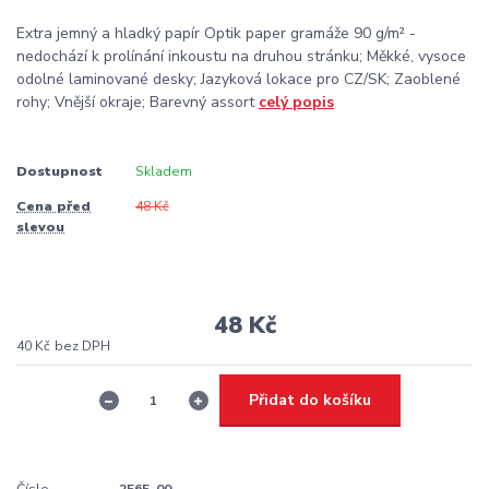
Extra jemný a hladký papír Optik paper gramáže 90 g/m² -
nedochází k prolínání inkoustu na druhou stránku; Měkké, vysoce
odolné laminované desky; Jazyková lokace pro CZ/SK; Zaoblené
rohy; Vnější okraje; Barevný assort
celý popis
Dostupnost
Skladem
Cena před
48 Kč
slevou
48 Kč
40 Kč
bez DPH
Přidat do košíku