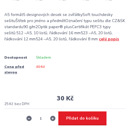
A5 formát5 designových desek se zvířátkySoft touchdesky
sešituŠtítek pro jméno a předmětOznačení typu sešitu dle CZ&SK
standardu90 g/m2Optik paper® plusCertifikát PEFC3 typy
sešitů:512 –A5, 10 listů, řádkování 16 mm523 –A5, 20 listů,
řádkování 12 mm524 –A5, 20 listů, řádkování 8 mm
celý popis
Dostupnost
Skladem
Cena před
30 Kč
slevou
30 Kč
25 Kč
bez DPH
Přidat do košíku