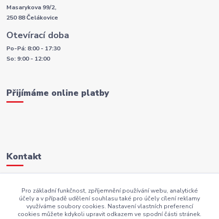
Masarykova 99/2,
250 88 Čelákovice
Otevírací doba
Po-Pá: 8:00 - 17:30
So: 9:00 - 12:00
Přijímáme online platby
Kontakt
+420 605 883 949
Pro základní funkčnost, zpříjemnění používání webu, analytické
účely a v případě udělení souhlasu také pro účely cílení reklamy
AKI.BS@seznam.cz
využíváme soubory cookies. Nastavení vlastních preferencí
cookies můžete kdykoli upravit odkazem ve spodní části stránek.