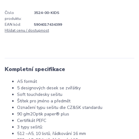
Číslo
3524-00-KIDS
produktu:
EAN kód:
5904017434399
Hlídat cenu / dostupnost
Kompletní specifikace
A5 formát
5 designových desek se zvířátky
Soft touchdesky sešitu
Štítek pro jméno a předmět
Označení typu sešitu dle CZ&SK standardu
90 g/m2
Optik paper® plus
Certifikát PEFC
3 typy sešitů:
512 –A5, 10 listů, řádkování 16 mm