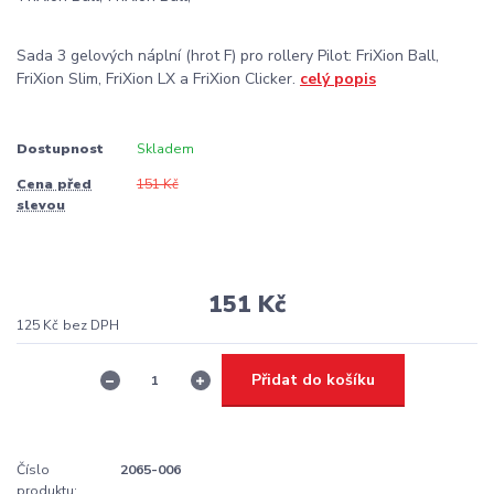
Sada 3 gelových náplní (hrot F) pro rollery Pilot: FriXion Ball,
FriXion Slim, FriXion LX a FriXion Clicker.
celý popis
Dostupnost
Skladem
Cena před
151 Kč
slevou
151 Kč
125 Kč
bez DPH
Přidat do košíku
Číslo
2065-006
produktu: