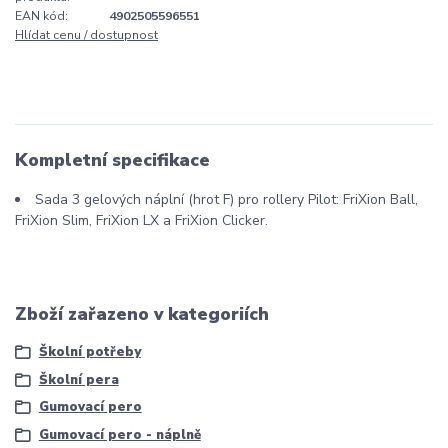
EAN kód:
4902505596551
Hlídat cenu / dostupnost
Kompletní specifikace
Sada 3 gelových náplní (hrot F) pro rollery Pilot: FriXion Ball,
FriXion Slim, FriXion LX a FriXion Clicker.
Zboží zařazeno v kategoriích
Školní potřeby
Školní pera
Gumovací pero
Gumovací pero - náplně