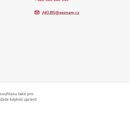
AKI.BS@seznam.cz
 souhlasu také pro
žete kdykoli upravit
Vytvořeno na
Eshop-rychle.cz