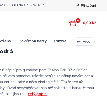
420 605 883 949
PO-PÁ 8-17
Přihlášení
0
0,00 Kč
otřeby
Pokémon karty
Puzzle
Více
modrá
 6 náplní pro gumovací pera FriXion Ball 07 a FriXion
plně vám pomohou ušetřit peníze za nákup nových per a
alení jsou také o něco ekologičtější. Takže teď už
dný důvod nevyměňovat náplně! Vyberte si barvu: černou,
jakou jinou a ...
celý popis