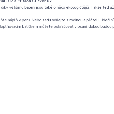
all 07 a FriXion Clicker 07
íky většímu balení jsou také o něco ekologičtější. Takže teď už
te náplň v peru. Nebo sadu sdílejte s rodinou a přáteli... Ideální
 doplňovacím balíčkem můžete pokračovat v psaní, dokud budou 