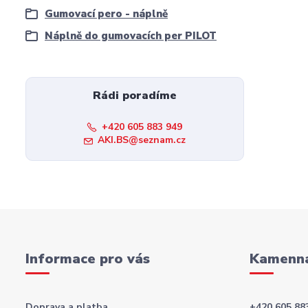
Gumovací pero - náplně
Náplně do gumovacích per PILOT
Rádi poradíme
+420 605 883 949
AKI.BS@seznam.cz
Informace pro vás
Kamenná
Doprava a platba
+420 605 88