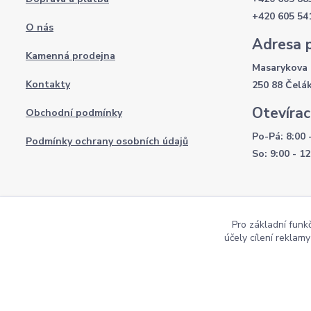
+420 605 54
O nás
Adresa 
Kamenná prodejna
Masarykova 
Kontakty
250 88 Čelá
Otevírac
Obchodní podmínky
Po-Pá: 8:00 
Podmínky ochrany osobních údajů
So: 9:00 - 12
Pro základní funk
účely cílení reklam
Copyright AKI-DEKORACE s.r.o Všechna práva vyhrazena |
Pekne