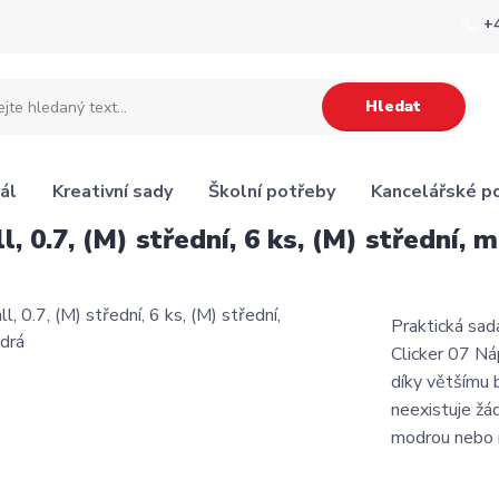
+
Hledat
ál
Kreativní sady
Školní potřeby
Kancelářské p
, 0.7, (M) střední, 6 ks, (M) střední, 
Praktická sada
Clicker 07 Ná
díky většímu b
neexistuje žá
modrou nebo ně