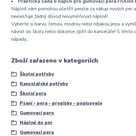
Praktická sada 6 náplní pro gumovací pera FriXion B
Náplně vám pomohou ušetřit peníze za nákup nových per a d
neexistuje žádný důvod nevyměňovat náplně!
Vyberte si barvu: černou, modrou nebo nějakou jinou a vyměň
návrat do školy nebo dokonce zpět do kanceláře! S tímto
nápady...
Zboží zařazeno v kategoriích
Školní potřeby
Kancelářské potřeby
Školní pera
Psaní - pera - propisky - popisovače
Gumovací pero
Náplně do per
Gumovací pera