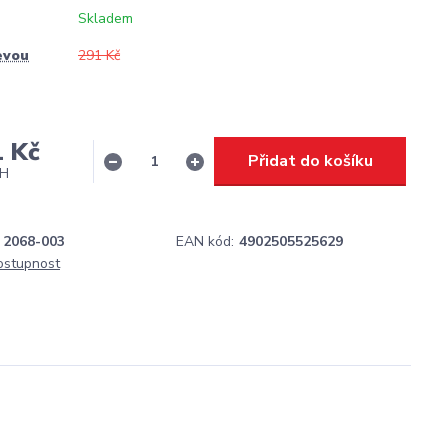
Skladem
evou
291 Kč
1 Kč
Přidat do košíku
PH
2068-003
EAN kód:
4902505525629
dostupnost