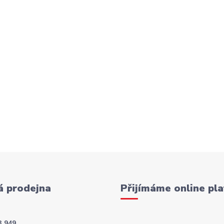
 prodejna
Přijímáme online pla
3 949