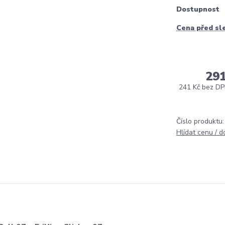
Dostupnost
Cena před sl
29
241 Kč
bez D
Číslo produktu:
Hlídat cenu / 