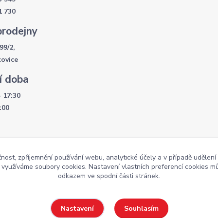
1 730
prodejny
99/2,
kovice
í doba
- 17:30
:00
čnost, zpříjemnění používání webu, analytické účely a v případě udělení
y využíváme soubory cookies. Nastavení vlastních preferencí cookies mů
Weby
odkazem ve spodní části stránek.
Souhlasím
Nastavení