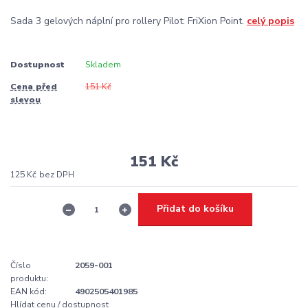
Sada 3 gelových náplní pro rollery Pilot: FriXion Point.
celý popis
Dostupnost
Skladem
Cena před
151 Kč
slevou
151 Kč
125 Kč
bez DPH
Přidat do košíku
Číslo
2059-001
produktu:
EAN kód:
4902505401985
Hlídat cenu / dostupnost