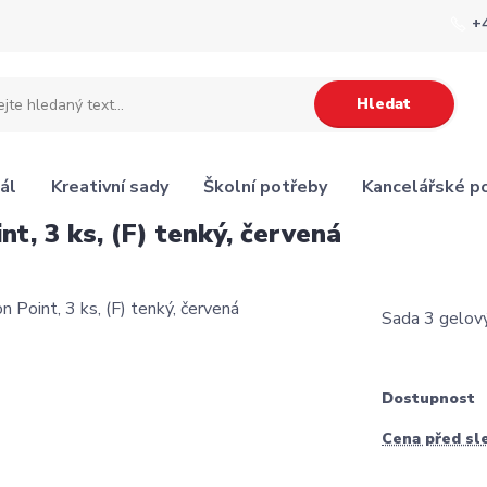
+
Hledat
ál
Kreativní sady
Školní potřeby
Kancelářské p
nt, 3 ks, (F) tenký, červená
Sada 3 gelovýc
Dostupnost
Cena před sl