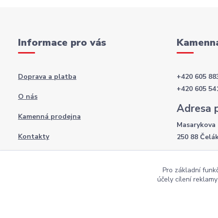
Informace pro vás
Kamenná
Doprava a platba
+420 605 88
+420 605 54
O nás
Adresa 
Kamenná prodejna
Masarykova 
Kontakty
250 88 Čelá
Otevírac
Obchodní podmínky
Pro základní funk
Po-Pá: 8:00 
Podmínky ochrany osobních údajů
účely cílení reklam
So: 9:00 - 12