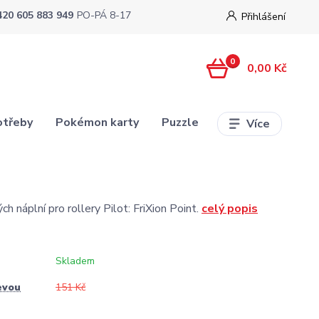
420 605 883 949
PO-PÁ 8-17
Přihlášení
0
0,00 Kč
otřeby
Pokémon karty
Puzzle
Více
h náplní pro rollery Pilot: FriXion Point.
celý popis
Skladem
evou
151 Kč