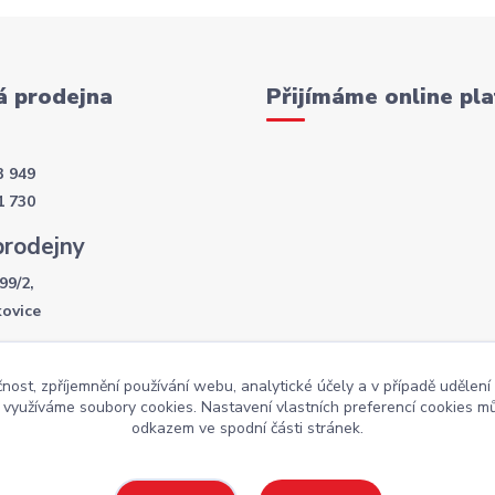
 prodejna
Přijímáme online pla
3 949
1 730
prodejny
99/2,
kovice
í doba
čnost, zpříjemnění používání webu, analytické účely a v případě udělení
- 17:30
y využíváme soubory cookies. Nastavení vlastních preferencí cookies mů
:00
odkazem ve spodní části stránek.