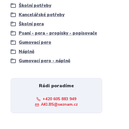
Školní potřeby
Kancelářské potřeby
Školní pera
Psaní - pera - propisky - popisovače
Gumovací pero
Náplně
Gumovací pero - náplně
Rádi poradíme
+420 605 883 949
AKI.BS@seznam.cz