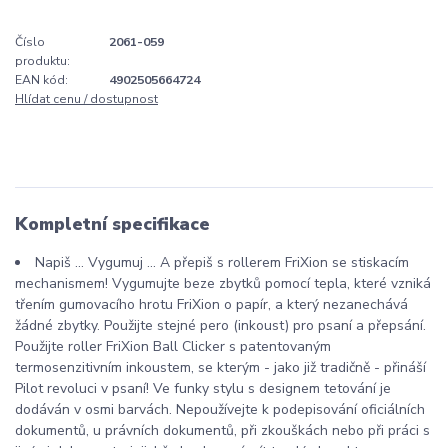
Číslo
2061-059
produktu:
EAN kód:
4902505664724
Hlídat cenu / dostupnost
Kompletní specifikace
Napiš ... Vygumuj ... A přepiš s rollerem FriXion se stiskacím
mechanismem! Vygumujte beze zbytků pomocí tepla, které vzniká
třením gumovacího hrotu FriXion o papír, a který nezanechává
žádné zbytky. Použijte stejné pero (inkoust) pro psaní a přepsání.
Použijte roller FriXion Ball Clicker s patentovaným
termosenzitivním inkoustem, se kterým - jako již tradičně - přináší
Pilot revoluci v psaní! Ve funky stylu s designem tetování je
dodáván v osmi barvách. Nepoužívejte k podepisování oficiálních
dokumentů, u právních dokumentů, při zkouškách nebo při práci s