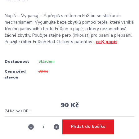
Napiš ... Vygumuj ... A přepiš s rollerem FriXion se stiskacím
mechanismem! Vygumujte beze zbytků pomocí tepla, které vzniká
třením gumovacího hrotu FriXion o papír, a který nezanechává
žádné zbytky. Použijte stejné pero (inkoust) pro psaní a přepsání.
Použijte roller FriXion Ball Clicker s patentov...
celý popis
Dostupnost
Skladem
Cena před
90 Kč
slevou
90 Kč
74 Kč
bez DPH
Přidat do košíku