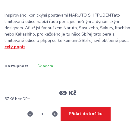
Inspirováno ikonickými postavami NARUTO SHIPPUDENTato
limitovaná edice nabízí řadu per s jedinečným a dynamickým
designem. Ať už jsi fanouškem Naruta, Sasukeho, Sakury, Itachiho
nebo Kakashiho, pro každého je tu něco.Sbírej tato pera z
limitované edice a připoj se ke komunitě!Sbírej své oblíbené pos...
celý popis
Dostupnost
Skladem
69 Kč
57 Kč
bez DPH
Přidat do košíku