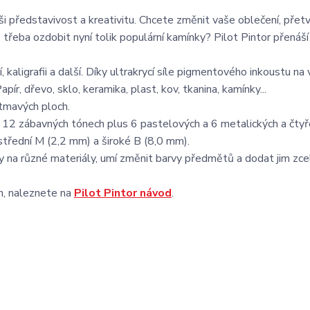
i představivost a kreativitu. Chcete změnit vaše oblečení, přetv
třeba ozdobit nyní tolik populární kamínky? Pilot Pintor přenáš
í, kaligrafii a další. Díky ultrakrycí síle pigmentového inkoustu na 
apír, dřevo, sklo, keramika, plast, kov, tkanina, kamínky...
 tmavých ploch.
 v 12 zábavných tónech plus 6 pastelových a 6 metalických a čty
střední M (2,2 mm) a široké B (8,0 mm).
esby na různé materiály, umí změnit barvy předmětů a dodat jim zc
ch, naleznete na
Pilot Pintor návod
.