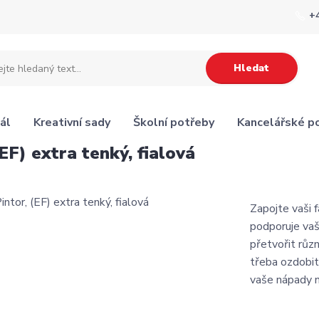
+
Hledat
ál
Kreativní sady
Školní potřeby
Kancelářské p
EF) extra tenký, fialová
Zapojte vaši f
podporuje vaš
přetvořit růz
třeba ozdobit
vaše nápady n