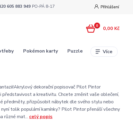
420 605 883 949
PO-PÁ 8-17
Přihlášení
0
0,00 Kč
otřeby
Pokémon karty
Puzzle
Více
antazii!Akrylový dekorační popisovač Pilot Pintor
i představivost a kreativitu. Chcete změnit vaše oblečení,
né předměty, přizpůsobit nábytek dle svého stylu nebo
 nyní tolik populární kamínky? Pilot Pintor přenáší všechny
a různé mat...
celý popis