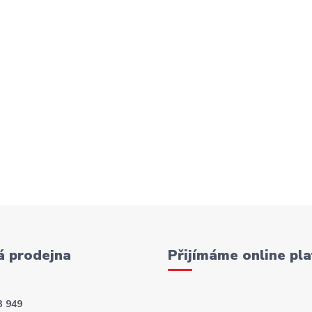
 prodejna
Přijímáme online pla
3 949