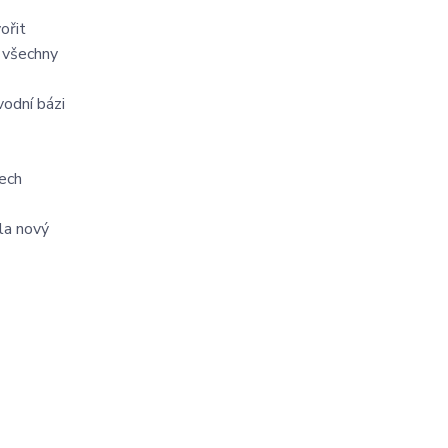
ořit
í všechny
vodní bázi
řech
ela nový