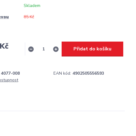
Skladem
evou
85 Kč
 Kč
Přidat do košíku
H
4077-008
EAN kód:
4902505556593
dostupnost