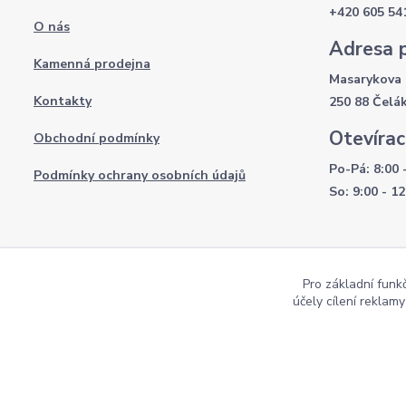
+420 605 54
O nás
Adresa 
Kamenná prodejna
Masarykova 
Kontakty
250 88 Čelá
Otevírac
Obchodní podmínky
Po-Pá: 8:00 
Podmínky ochrany osobních údajů
So: 9:00 - 12
Pro základní funk
účely cílení reklam
Copyright AKI-DEKORACE s.r.o Všechna práva vyhrazena |
Pekne