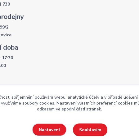
1 730
prodejny
99/2,
kovice
í doba
- 17:30
:00
čnost, zpříjemnění používání webu, analytické účely a v případě udělení
y využíváme soubory cookies. Nastavení vlastních preferencí cookies mů
Weby
odkazem ve spodní části stránek.
Souhlasím
Nastavení