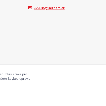
AKI.BS@seznam.cz
 souhlasu také pro
žete kdykoli upravit
Vytvořeno na
Eshop-rychle.cz