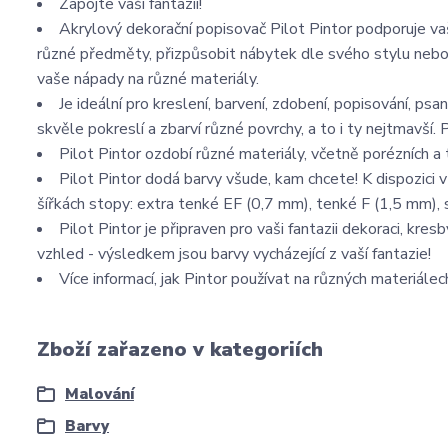
Zapojte vaši fantazii!
Akrylový dekorační popisovač Pilot Pintor podporuje vaš
různé předměty, přizpůsobit nábytek dle svého stylu nebo 
vaše nápady na různé materiály.
Je ideální pro kreslení, barvení, zdobení, popisování, psan
skvěle pokreslí a zbarví různé povrchy, a to i ty nejtmavší. P
Pilot Pintor ozdobí různé materiály, včetně porézních a
Pilot Pintor dodá barvy všude, kam chcete! K dispozici
šířkách stopy: extra tenké EF (0,7 mm), tenké F (1,5 mm), 
Pilot Pintor je připraven pro vaši fantazii dekoraci, kr
vzhled - výsledkem jsou barvy vycházející z vaší fantazie!
Více informací, jak Pintor používat na různých materiále
Zboží zařazeno v kategoriích
Malování
Barvy