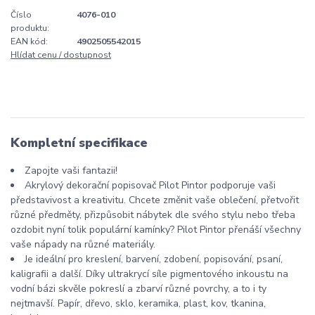
Číslo
4076-010
produktu:
EAN kód:
4902505542015
Hlídat cenu / dostupnost
Kompletní specifikace
Zapojte vaši fantazii!
Akrylový dekorační popisovač Pilot Pintor podporuje vaši
představivost a kreativitu. Chcete změnit vaše oblečení, přetvořit
různé předměty, přizpůsobit nábytek dle svého stylu nebo třeba
ozdobit nyní tolik populární kamínky? Pilot Pintor přenáší všechny
vaše nápady na různé materiály.
Je ideální pro kreslení, barvení, zdobení, popisování, psaní,
kaligrafii a další. Díky ultrakrycí síle pigmentového inkoustu na
vodní bázi skvěle pokreslí a zbarví různé povrchy, a to i ty
nejtmavší. Papír, dřevo, sklo, keramika, plast, kov, tkanina,