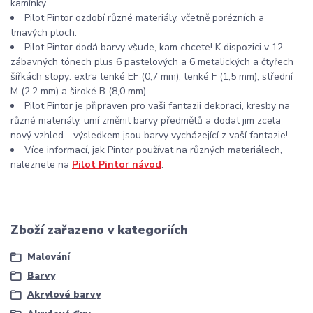
kamínky...
Pilot Pintor ozdobí různé materiály, včetně porézních a
tmavých ploch.
Pilot Pintor dodá barvy všude, kam chcete! K dispozici v 12
zábavných tónech plus 6 pastelových a 6 metalických a čtyřech
šířkách stopy: extra tenké EF (0,7 mm), tenké F (1,5 mm), střední
M (2,2 mm) a široké B (8,0 mm).
Pilot Pintor je připraven pro vaši fantazii dekoraci, kresby na
různé materiály, umí změnit barvy předmětů a dodat jim zcela
nový vzhled - výsledkem jsou barvy vycházející z vaší fantazie!
Více informací, jak Pintor používat na různých materiálech,
naleznete na
Pilot Pintor návod
.
Zboží zařazeno v kategoriích
Malování
Barvy
Akrylové barvy