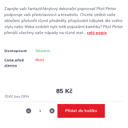
Zapojte vaši fantazii!Akrylový dekorační popisovač Pilot Pintor
podporuje vaši představivost a kreativitu. Chcete změnit vaše
oblečení, přetvořit různé předměty, přizpůsobit nábytek dle svého
stylu nebo třeba ozdobit nyní tolik populární kamínky? Pilot Pintor
přenáší všechny vaše nápady na různé mat...
celý popis
Dostupnost
Skladem
Cena před
85 Kč
slevou
85 Kč
70 Kč
bez DPH
Přidat do košíku