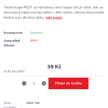
Technologie PILOT za výhodnou cenu! Super Gel je roller, kde se
inkoustová náplň nachází přímo v těle rolleru. Gelový inkoust píše
hladce a po dlouhou dobu.
celý popis
Dostupnost
Skladem
Cena před
38 Kč
slevou
38 Kč
32 Kč
bez DPH
Přidat do košíku
Číslo
2602-702
produktu: