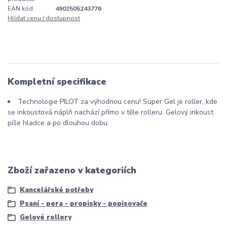
EAN kód:
4902505243776
Hlídat cenu / dostupnost
Kompletní specifikace
Technologie PILOT za výhodnou cenu! Super Gel je roller, kde
se inkoustová náplň nachází přímo v těle rolleru. Gelový inkoust
píše hladce a po dlouhou dobu.
Zboží zařazeno v kategoriích
Kancelářské potřeby
Psaní - pera - propisky - popisovače
Gelové rollery